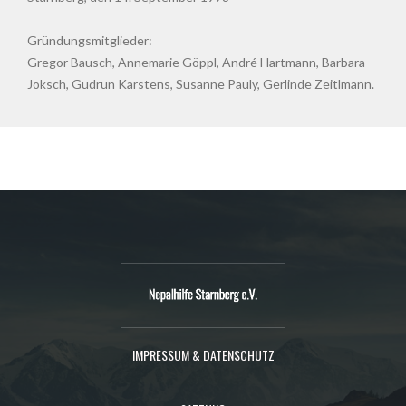
Gründungsmitglieder:
Gregor Bausch, Annemarie Göppl, André Hartmann, Barbara
Joksch, Gudrun Karstens, Susanne Pauly, Gerlinde Zeitlmann.
IMPRESSUM & DATENSCHUTZ